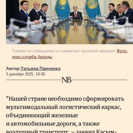
Геополитика
Исследования
Токаев на совещании по развитию грузовой авиации
Фото:
Люди
прес-служба Акорды
Автор:
Татьяна Панченко
Life & Arts
3 декабря 2025, 16:06
О нас
"Нашей стране необходимо сформировать
мультимодальный логистический каркас,
Все новости
объединяющий железные
и автомобильные дороги, а также
воздушный транспорт, – заявил Касым-