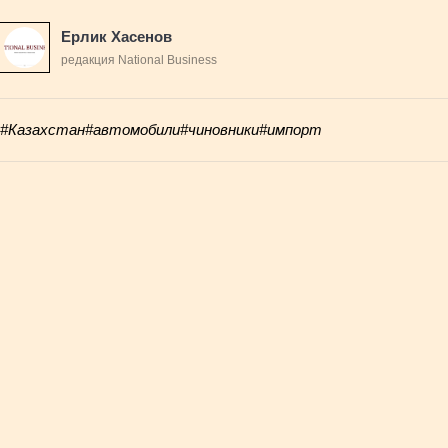
Ерлик Хасенов
редакция National Business
#Казахстан
#автомобили
#чиновники
#импорт