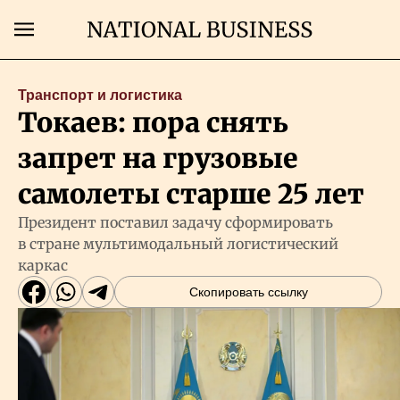
Поиск
Транспорт и логистика
Токаев: пора снять
Главная
запрет на грузовые
Экономика
самолеты старше 25 лет
Президент поставил задачу сформировать
Бизнес
в стране мультимодальный логистический
каркас
Рынки
Скопировать ссылку
Технологии
Власть