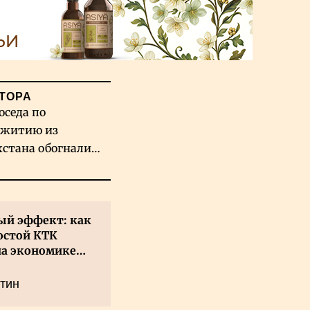
ТОРА
оседа по
житию из
хстана обогнали
вых гигантов ИИ
й эффект: как
остой КТК
на экономике
а
тин