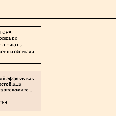
Поиск
ТОРА
оседа по
житию из
хстана обогнали
вых гигантов ИИ
й эффект: как
остой КТК
на экономике
а
тин