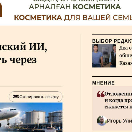
ВЫБОР РЕДАК
нский ИИ,
Два с
обще
ть через
Каза
миро
МНЕНИЕ
Отложенны
Скопировать ссылку
и когда пр
скажется 
Казахстан
Игорь Ули