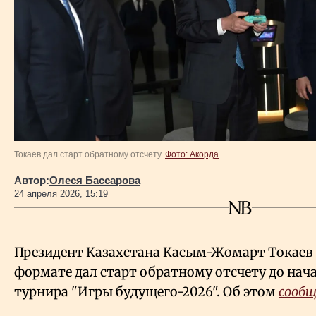
Власть
Геополитика
Исследования
Люди
Токаев дал старт обратному отсчету.
Фото: Акорда
Life & Arts
Автор:
Олеся Бассарова
24 апреля 2026, 15:19
О нас
Президент Казахстана Касым-Жомарт Токаев
Все новости
формате дал старт обратному отсчету до на
турнира "Игры будущего-2026". Об этом
сооб