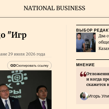
ВЫБОР РЕДАК
до "Игр
Два с
обще
Каза
не 29 июля 2026 года
миро
МНЕНИЕ
Скопировать ссылку
Отложенны
и когда пр
скажется 
Казахстан
Игорь Ули