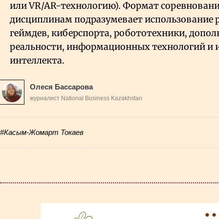
или VR/AR-технологию). Формат соревнован
дисциплинам подразумевает использование р
геймдев, киберспорта, робототехники, допо
реальности, информационных технологий и 
интеллекта.
Олеся Бассарова
журналист National Business Kazakhstan
#Касым-Жомарт Токаев