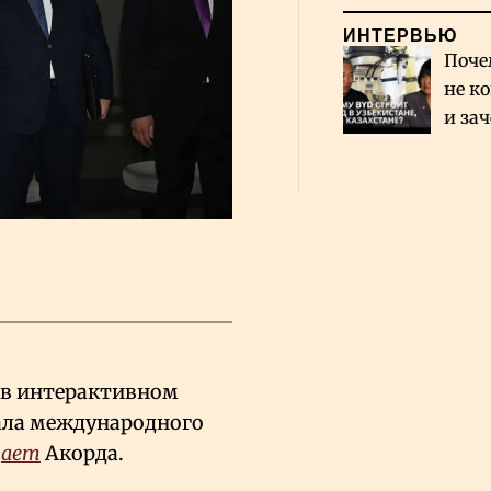
ИНТЕРВЬЮ
Поче
не к
и за
каза
Сауд
 в интерактивном
чала международного
щает
Акорда.