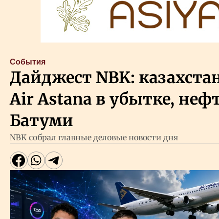
События
Дайджест NBK: казахста
Air Astana в убытке, неф
Батуми
NBK собрал главные деловые новости дня