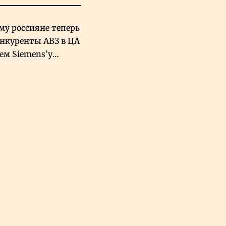
му россияне теперь
онкуренты АВЗ в ЦА
чем Siemens’у
хский завод в
овской Аравии