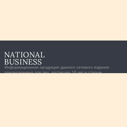
Информационная продукция данного сетевого издания
предназначена для лиц, достигших 18 лет и старше
Экономика
Транспорт и логистика
Бизнес
Банки
M&A
Рынки
Инфраструктура
Компании
Нефть и газ
Финансовый рынок
Геополитика
Стартап
ГМК
Валютный рынок
Услуги
США
О нас
Товарный рынок