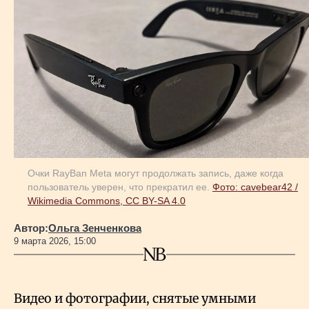
Геополитика
Исследования
Люди
Life & Arts
Очки RayBan Meta могут продолжать запись, даже когда
пользователь уверен, что прекратил ее.
Фото: cavebear42 /
Wikimedia Commons, CC BY-SA 4.0
О нас
Автор:
Ольга Зенченкова
9 марта 2026, 15:00
Все новости
Видео и фотографии, снятые умными