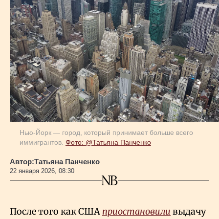
Геополитика
Исследования
Люди
Life & Arts
Нью-Йорк — город, который принимает больше всего
иммигрантов.
Фото: @Татьяна Панченко
О нас
Автор:
Татьяна Панченко
22 января 2026, 08:30
Все новости
После того как США
приостановили
выдачу