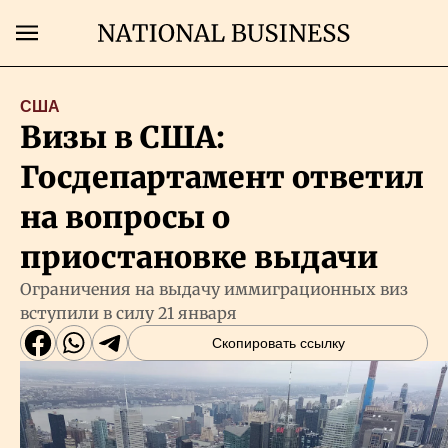
Поиск
США
Визы в США:
Главная
Госдепартамент ответил
Экономика
на вопросы о
приостановке выдачи
Бизнес
Ограничения на выдачу иммиграционных виз
вступили в силу 21 января
Рынки
Скопировать ссылку
Технологии
Власть