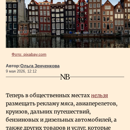
Геополитика
Исследования
Люди
Фото: pixabay.com
Автор:
Ольга Зенченкова
Life & Arts
9 мая 2026, 12:12
О нас
Теперь в общественных местах
нельзя
размещать рекламу мяса, авиаперелетов,
Все новости
круизов, дальних путешествий,
бензиновых и дизельных автомобилей, а
также других товаров и услуг, которые