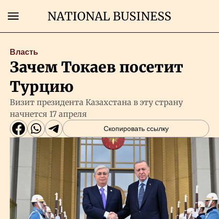
Поиск
Власть
Зачем Токаев посетит
Главная
Турцию
Экономика
Визит президента Казахстана в эту страну
начнется 17 апреля
Бизнес
Скопировать ссылку
Рынки
Технологии
Власть