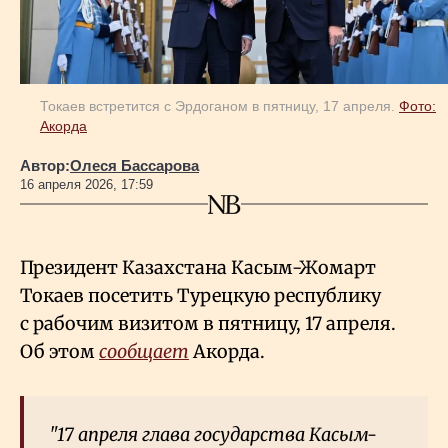
Геополитика
Токаев встретится с Эрдоганом в пятницу, 17 апреля.
Фото:
Исследования
Акорда
Автор:
Олеся Бассарова
Люди
16 апреля 2026, 17:59
Life & Arts
Президент Казахстана Касым-Жомарт
Токаев посетить Турецкую республику
О нас
с рабочим визитом в пятницу, 17 апреля.
Об этом
сообщает
Акорда.
Все новости
"17 апреля глава государства Касым-