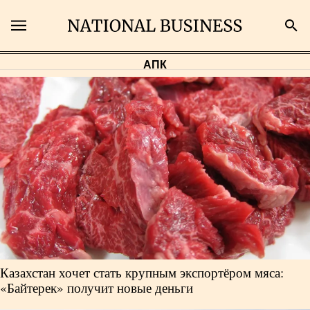
АПК
Поиск
Главная
Экономика
Бизнес
Рынки
Казахстан хочет стать крупным экспортёром мяса:
Технологии
«Байтерек» получит новые деньги