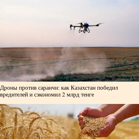
Власть
Геополитика
Исследования
Люди
Life & Arts
Дроны против саранчи: как Казахстан победил
вредителей и сэкономил 2 млрд тенге
О нас
Все новости