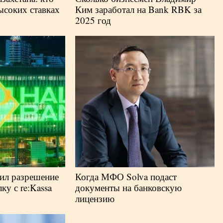
ысоких ставках
Ким заработал на Bank RBK за
2025 год
ил разрешение
Когда МФО Solva подаст
ку с re:Kassa
документы на банковскую
лицензию