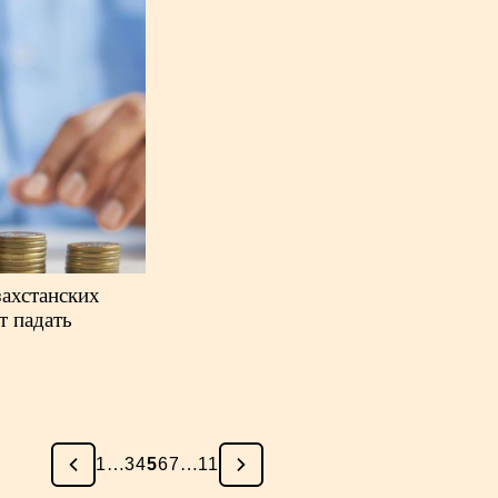
ахстанских
т падать
1
…
3
4
5
6
7
…
11