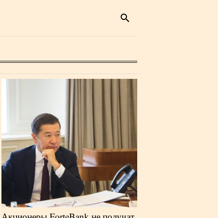
Акционеры ForteBank не получат