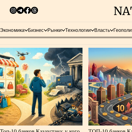
Экономика
Бизнес
Рынки
Технологии
Власть
Геополи
Топ-10 банков Казахстана: у кого
ТОП-10 банков Ка