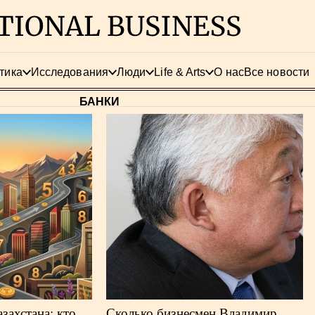
тика
Исследования
Люди
Life & Arts
О нас
Все новости
БАНКИ
захстана: кто
Сколько бизнесмен Владимир