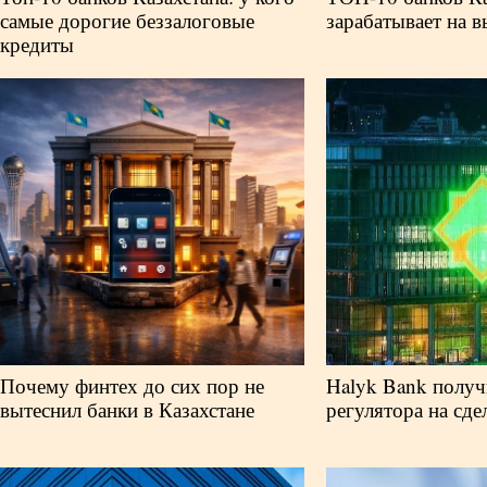
самые дорогие беззалоговые
зарабатывает на в
кредиты
Почему финтех до сих пор не
Halyk Bank получ
вытеснил банки в Казахстане
регулятора на сдел