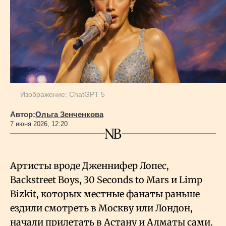
Геополитика
Исследования
Люди
Изображение: ChatGPT 5
Автор:
Ольга Зенченкова
Life & Arts
7 июня 2026, 12:20
О нас
Артисты вроде Дженнифер Лопес,
Backstreet Boys, 30 Seconds to Mars и Limp
Все новости
Bizkit, которых местные фанаты раньше
ездили смотреть в Москву или Лондон,
начали прилетать в Астану и Алматы сами.