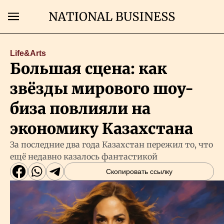
Поиск
Life&Arts
Большая сцена: как
Главная
звёзды мирового шоу-
Экономика
биза повлияли на
экономику Казахстана
Бизнес
За последние два года Казахстан пережил то, что
ещё недавно казалось фантастикой
Рынки
Скопировать ссылку
Технологии
Власть