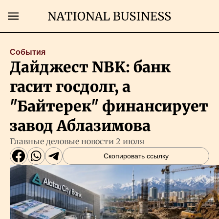
Поиск
События
Дайджест NBK: банк
Главная
гасит госдолг, а
Экономика
"Байтерек" финансирует
завод Аблазимова
Бизнес
Главные деловые новости 2 июля
Скопировать ссылку
Рынки
Технологии
Власть