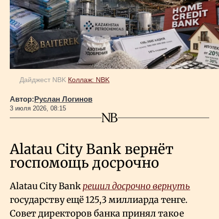
Геополитика
Исследования
Дайджест NBK
Коллаж: NBK
Люди
Автор:
Руслан Логинов
3 июля 2026, 08:15
Life & Arts
Alatau City Bank вернёт
О нас
госпомощь досрочно
Все новости
Alatau City Bank
решил досрочно вернуть
государству ещё 125,3 миллиарда тенге.
Совет директоров банка принял такое