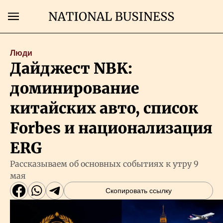
Поиск
Люди
Дайджест NBK:
Главная
доминирование
Экономика
китайских авто, список
Forbes и национализация
Бизнес
ERG
Рынки
Рассказываем об основных событиях к утру 9
мая
Технологии
Скопировать ссылку
Власть