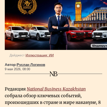
Геополитика
Исследования
Люди
Дайджест
Иллюстрация: ИИ
Life & Arts
Автор:
Руслан Логинов
9 мая 2026, 08:00
О нас
Все новости
Редакция
National Business Kazakhstan
собрала обзор ключевых событий,
произошедших в стране и мире накануне, 8