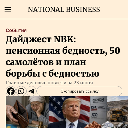
Поиск
События
Дайджест NBK:
Главная
пенсионная бедность, 50
Экономика
самолётов и план
борьбы с бедностью
Бизнес
Главные деловые новости за 23 июня
Скопировать ссылку
Рынки
Технологии
Власть