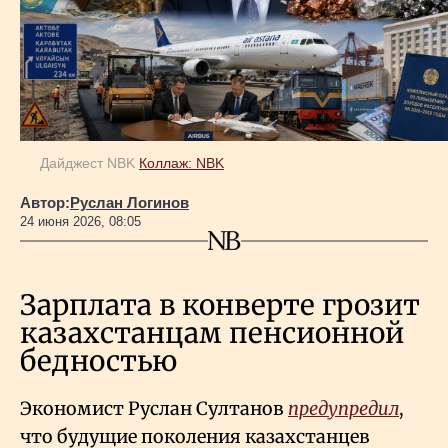
Геополитика
Исследования
Дайджест NBK
Коллаж: NBK
Люди
Автор:
Руслан Логинов
24 июня 2026, 08:05
Life & Arts
Зарплата в конверте грозит
О нас
казахстанцам пенсионной
бедностью
Все новости
Экономист Руслан Султанов
предупредил
,
что будущие поколения казахстанцев