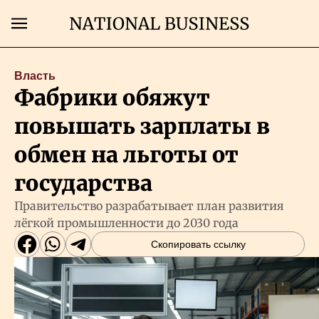
Поиск
Власть
Фабрики обяжут
Главная
повышать зарплаты в
Экономика
обмен на льготы от
государства
Бизнес
Правительство разрабатывает план развития
лёгкой промышленности до 2030 года
Рынки
Скопировать ссылку
Технологии
Власть