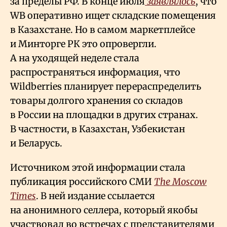
за пределы РФ. В конце июля
заявлялось
, что
WB оперативно ищет складские помещения
в Казахстане. Но в самом маркетплейсе
и Минторге РК это опровергли.
А на уходящей неделе стала
распространяться информация, что
Wildberries планирует перераспределить
товары долгого хранения со складов
в России на площадки в других странах.
В частности, в Казахстан, Узбекистан
и Беларусь.
Источником этой информации стала
публикация российского СМИ
The Moscow
Times
. В ней издание ссылается
на анонимного селлера, который якобы
участвовал во встречах с представителями