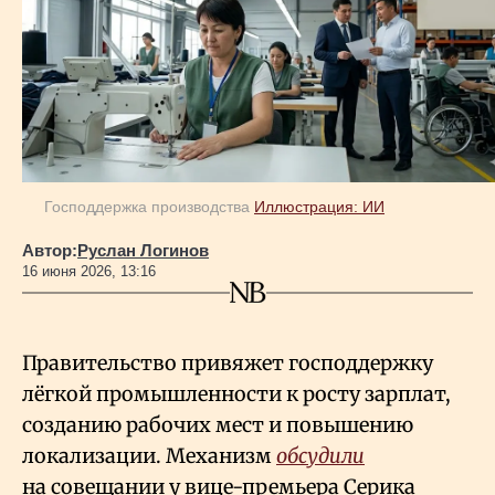
Геополитика
Исследования
Люди
Господдержка производства
Иллюстрация: ИИ
Автор:
Руслан Логинов
Life & Arts
16 июня 2026, 13:16
О нас
Правительство привяжет господдержку
лёгкой промышленности к росту зарплат,
Все новости
созданию рабочих мест и повышению
локализации. Механизм
обсудили
на совещании у вице-премьера Серика