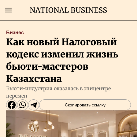
Поиск
Бизнес
Как новый Налоговый
Главная
кодекс изменил жизнь
Экономика
бьюти-мастеров
Казахстана
Бизнес
Бьюти-индустрия оказалась в эпицентре
перемен
Рынки
Скопировать ссылку
Технологии
Власть