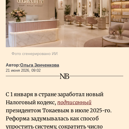
Геополитика
Исследования
Люди
Фото сгенерировано ИИ
Автор:
Ольга Зенченкова
Life & Arts
21 июня 2026, 09:02
О нас
С 1 января в стране заработал новый
Налоговый кодекс,
подписанный
Все новости
президентом Токаевым в июле 2025-го.
Реформа задумывалась как способ
упростить систему, сократить число