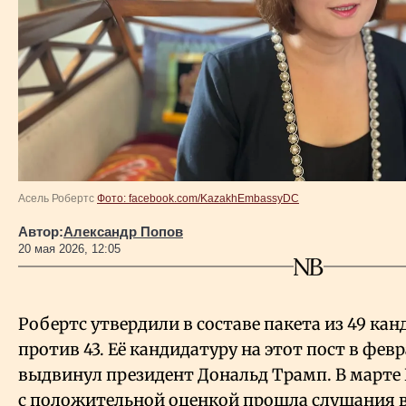
Власть
Геополитика
Исследования
Люди
Асель Робертс
Фото: facebook.com/KazakhEmbassyDC
Life & Arts
Автор:
Александр Попов
20 мая 2026, 12:05
О нас
Робертс утвердили в составе пакета из 49 кан
Все новости
против 43. Её кандидатуру на этот пост в февр
выдвинул президент Дональд Трамп. В марте
с положительной оценкой прошла слушания 