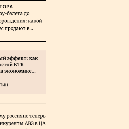
ТОРА
оу-балета до
орождения: какой
ес продают в
хстане
й эффект: как
остой КТК
на экономике
а
тин
му россияне теперь
онкуренты АВЗ в ЦА