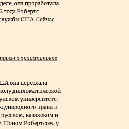
деле, она проработала
22 года Робертс
 службы США. Сейчас
просы о приостановке
 США она переехала
Школу дипломатической
нском университете,
еждународного права и
русском, казахском и
м Шоном Робертсом, у