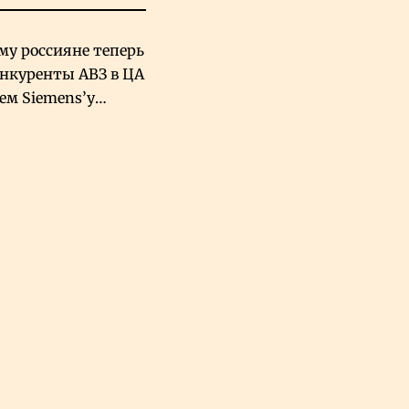
му россияне теперь
онкуренты АВЗ в ЦА
чем Siemens’у
хский завод в
овской Аравии