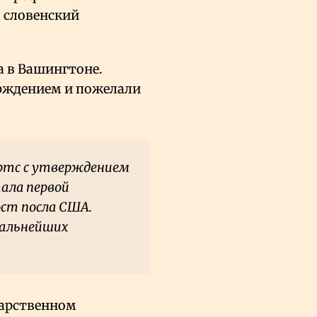
а словенский
а в Вашингтоне.
ерждением и пожелали
ертс с утверждением
тала первой
ост посла США.
дальнейших
дарственном