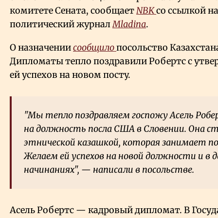
комитете Сената, сообщает
NBK
со ссылкой н
политический журнал
Mladina
.
О назначении
сообщило
посольство Казахстан
Дипломаты тепло поздравили Робертс с утв
ей успехов на новом посту.
"Мы тепло поздравляем госпожу Асель Роб
на должность посла США в Словении. Она с
этнической казашкой, которая занимает п
Желаем ей успехов на новой должности и в 
начинаниях", — написали в посольстве.
Асель Робертс — кадровый дипломат. В Госу