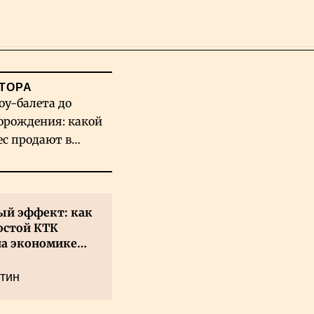
Поиск
ТОРА
оу-балета до
орождения: какой
ес продают в
хстане
й эффект: как
остой КТК
на экономике
а
тин