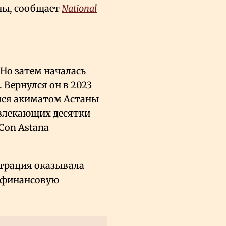
аны, сообщает
National
 Но затем началась
. Вернулся он в 2023
ался акиматом Астаны
ивлекающих десятки
Con Astana
страция оказывала
 финансовую