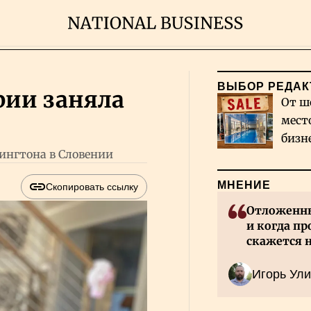
ВЫБОР РЕДАК
рии заняла
От ш
мест
бизн
ингтона в Словении
Каза
МНЕНИЕ
Скопировать ссылку
Отложенны
и когда пр
скажется 
Казахстан
Игорь Ули