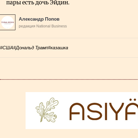
пары есть дочь Эйдин.
Александр Попов
редакция National Business
#США
#Дональд Трамп
#казашка