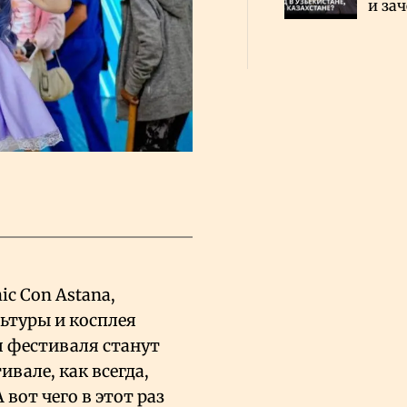
и за
каза
Сауд
ic Con Astana,
ьтуры и косплея
 фестиваля станут
ивале, как всегда,
 вот чего в этот раз