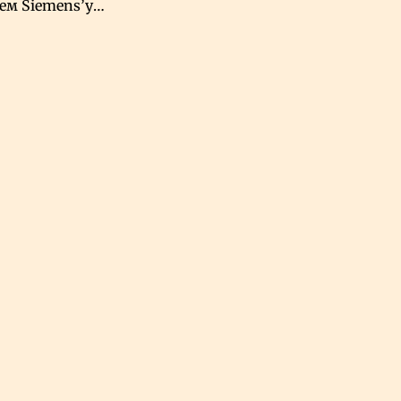
чем Siemens’у
хский завод в
овской Аравии