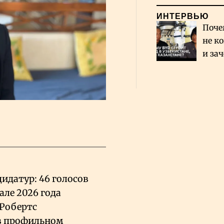
ИНТЕРВЬЮ
Поче
не к
и за
каза
Сауд
дидатур: 46 голосов
але 2026 года
 Робертс
в профильном