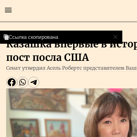
Назначения и отставки
Ссылка скопирована
Ссылка скопирована
Казашка впервые в исто
Главная
пост посла США
Экономика
Сенат утвердил Асель Робертс представителем Ваш
Бизнес
Рынки
Технологии