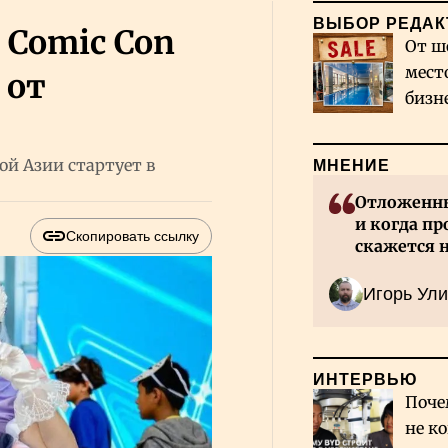
ВЫБОР РЕДАК
Comic Con
От ш
мест
 от
бизн
Каза
й Азии стартует в
МНЕНИЕ
Отложенны
и когда пр
Скопировать ссылку
скажется 
Казахстан
Игорь Ули
ИНТЕРВЬЮ
Поче
не к