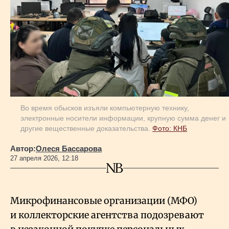
Геополитика
Исследования
Люди
Во время обысков изъяли компьютерную технику,
электронные носители информации, крупную сумма денег и
Life & Arts
другие вещественные доказательства.
Фото: КНБ
Автор:
Олеся Бассарова
О нас
27 апреля 2026, 12:18
Все новости
Микрофинансовые организации (МФО)
и коллекторские агентства подозревают