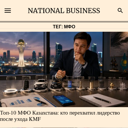
ТЕГ: МФО
Поиск
Главная
Экономика
Бизнес
Рынки
Топ-10 МФО Казахстана: кто перехватил лидерство
Технологии
после ухода KMF