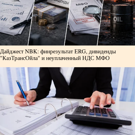
Дайджест NBK: финрезультат ERG, дивиденды
"КазТрансОйла" и неуплаченный НДС МФО