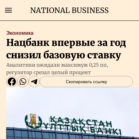
Поиск
Экономика
Нацбанк впервые за год
Главная
снизил базовую ставку
Экономика
Аналитики ожидали максимум 0,25 пп,
регулятор срезал целый процент
Бизнес
Скопировать ссылку
Рынки
Технологии
Власть