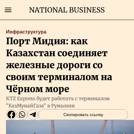
Поиск
Инфраструктура
Порт Мидия: как
Главная
Казахстан соединяет
Экономика
железные дороги со
своим терминалом на
Бизнес
Чёрном море
Рынки
KTZ Express будет работать с терминалом
"КазМунайГаза" в Румынии
Технологии
Скопировать ссылку
Власть