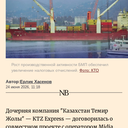
Геополитика
Исследования
Люди
Рост производственной активности БМП обеспечил
Life & Arts
увеличение налоговых отчислений.
Фото: КТО
Автор:
Ерлик Хасенов
О нас
24 июня 2026, 11:18
Все новости
Дочерняя компания "Казахстан Темир
Жолы" — KTZ Express — договорилась о
совместном проекте с оператором Midia