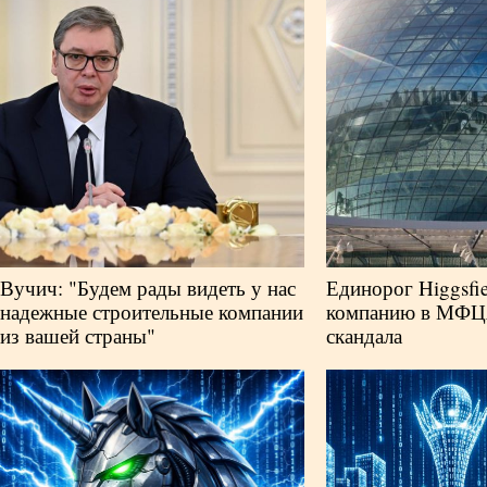
Вучич: "Будем рады видеть у нас
Единорог Higgsfi
надежные строительные компании
компанию в МФЦ
из вашей страны"
скандала