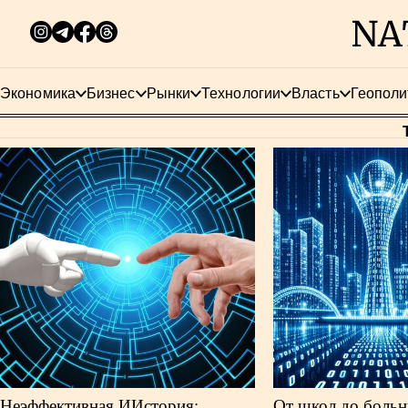
Экономика
Бизнес
Рынки
Технологии
Власть
Геополи
Неэффективная ИИстория:
От школ до больн