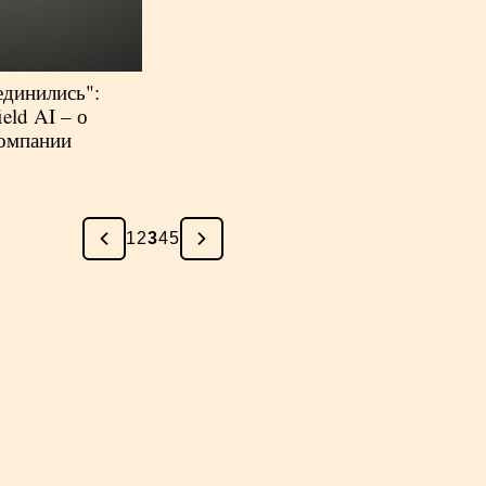
динились":
eld AI – о
компании
1
2
3
4
5