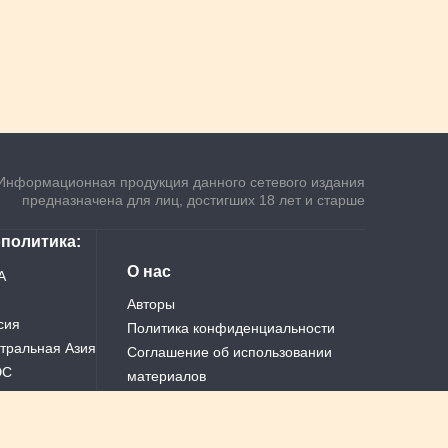
Информационная продукция данного сетевого издания
предназначена для лиц, достигших 18 лет и старше
ополитика
О нас
А
Авторы
сия
Политика конфиденциальности
тральная Азия
Соглашение об использовании
ЭС
материалов
ай
Теги
Все новости