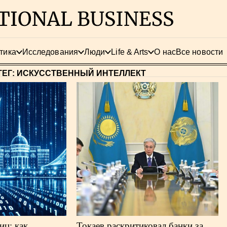
тика
Исследования
Люди
Life & Arts
О нас
Все новости
ТЕГ: ИСКУССТВЕННЫЙ ИНТЕЛЛЕКТ
иц: как
Токаев раскритиковал банки за