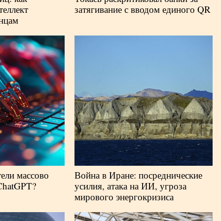
теллект
затягивание с вводом единого QR
анцам
ели массово
Война в Иране: посреднические
ChatGPT?
усилия, атака на ИИ, угроза
мирового энергокризиса