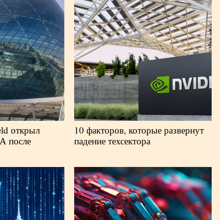
eld открыл
10 факторов, которые развернут
А после
падение техсектора