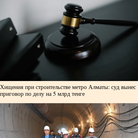
Власть
Геополитика
Исследования
Люди
Life & Arts
Хищения при строительстве метро Алматы: суд вынес
приговор по делу на 5 млрд тенге
О нас
Все новости