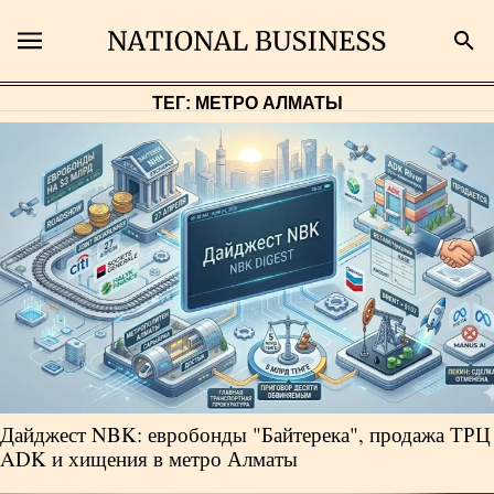
ТЕГ: МЕТРО АЛМАТЫ
Поиск
Главная
Экономика
Бизнес
Рынки
Дайджест NBK: евробонды "Байтерека", продажа ТРЦ
Технологии
ADK и хищения в метро Алматы