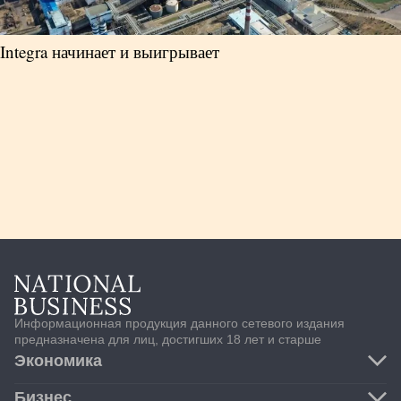
Integra начинает и выигрывает
Информационная продукция данного сетевого издания
предназначена для лиц, достигших 18 лет и старше
Экономика
Транспорт и логистика
Бизнес