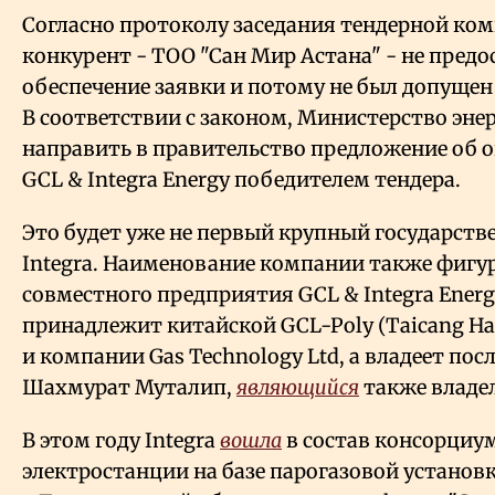
Согласно протоколу заседания тендерной ко
конкурент - ТОО "Сан Мир Астана" - не пред
обеспечение заявки и потому не был допущен 
В соответствии с законом, Министерство эне
направить в правительство предложение об 
GCL
&
Integra Energy победителем тендера.
Это будет уже не первый крупный государст
Integra. Наименование компании также фигу
совместного предприятия GCL
&
Integra Ener
принадлежит китайской GCL-Poly (Taicang Har
и компании Gas Technology Ltd, а владеет пос
Шахмурат Муталип,
являющийся
также владел
В этом году Integra
вошла
в состав консорциум
электростанции на базе парогазовой установ