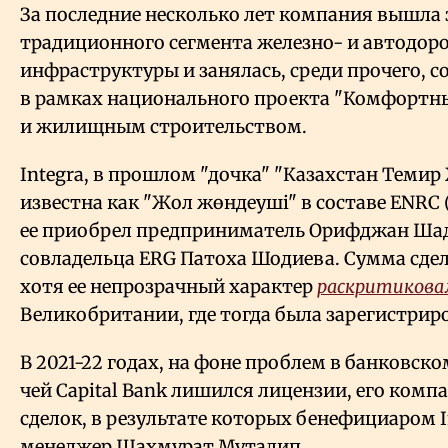
За последние несколько лет компания вышла 
традиционного сегмента железно- и автодо
инфраструктуры и занялась, среди прочего, 
в рамках национального проекта "Комфортн
и жилищным строительством.
Integra, в прошлом "дочка" "Казахстан Темир
известна как "Жол жөндеуші" в составе ENRC (
ее приобрел предприниматель Орифджан Ша
совладельца ERG Патоха Шодиева. Сумма сдел
хотя ее непрозрачный характер
раскритикова
Великобритании, где тогда была зарегистрир
В 2021-22 годах, на фоне проблем в банковск
чей Capital Bank лишился лицензии, его комп
сделок, в результате которых бенефициаром In
менеджер Шахмурат Муталип.