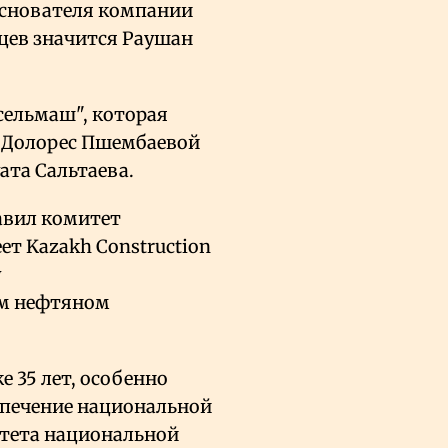
основателя компании
ьцев значится Раушан
сельмаш", которая
 Долорес Пшембаевой
ата Сальтаева.
авил комитет
ет Kazakh Construction
у
ом нефтяном
 35 лет, особенно
спечение национальной
итета национальной