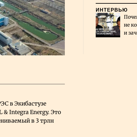
ИНТЕРВЬЮ
Поче
не к
и за
каза
Сауд
РЭС в Экибастузе
L
&
Integra Energy. Это
ениваемый в 3 трлн