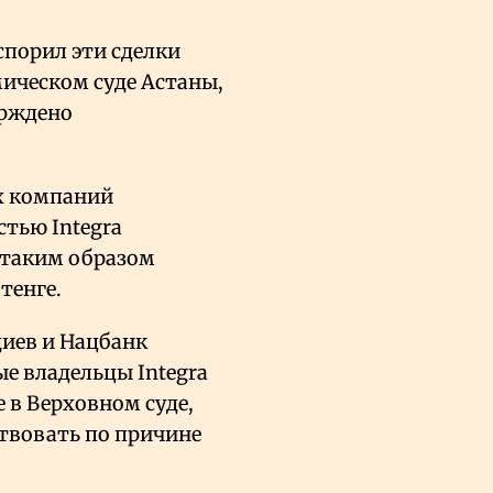
спорил эти сделки
ческом суде Астаны,
ерждено
их компаний
тью Integra
 таким образом
тенге.
диев и Нацбанк
е владельцы Integra
в Верховном суде,
ствовать по причине