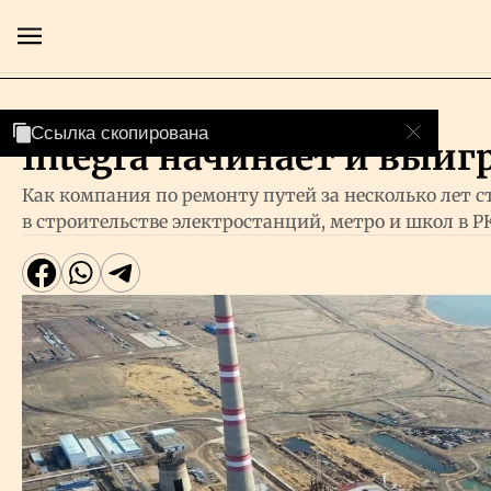
Компании
Ссылка скопирована
Integra начинает и выиг
Главная
Как компания по ремонту путей за несколько лет 
в строительстве электростанций, метро и школ в Р
Экономика
Бизнес
Рынки
Технологии