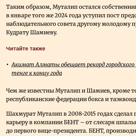
Таким образом, Муталип остался собственни
в январе того же 2024 года уступил пост пред
наблюдательного совета другому молодому 
Кудрату Шамиеву.
Читайте также
Акимат Алматы обещает рекорд городского
тенге к концу года
Чем же известны Муталип и Шамиев, кроме то
республиканские федерации бокса и таэквонд
Шахмурат Муталип в 2008-2015 годах сделал
карьеру в компании БЕНТ – от слесаря шпаль
до первого вице-президента. БЕНТ, производ