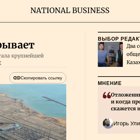
ВЫБОР РЕДАК
рывает
Два с
обще
стала крупнейшей
Каза
К
миро
Скопировать ссылку
МНЕНИЕ
Отложенны
и когда пр
скажется 
Казахстан
Игорь Ули