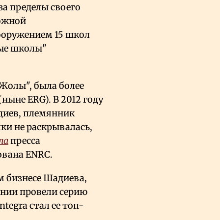
за пределы своего
рожной
сооружением 15 школ
ые школы"
 Жолы", была более
ныне ERG). В 2012 году
диев, племянник
ки не раскрывалась,
ла
пресса
ована ENRC.
ом бизнесе Шадиева,
ании провели серию
tegra стал ее топ-