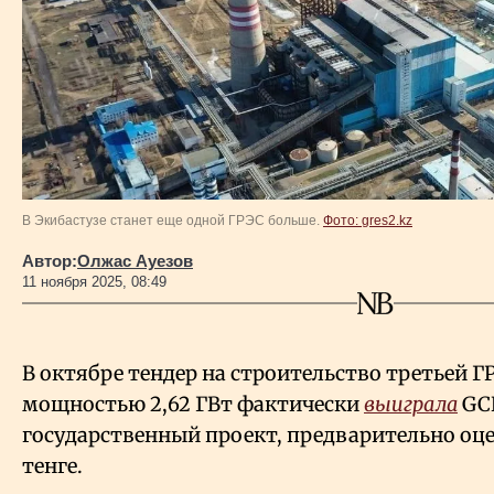
Власть
Геополитика
Исследования
Люди
В Экибастузе станет еще одной ГРЭС больше.
Фото: gres2.kz
Автор:
Олжас Ауезов
Life & Arts
11 ноября 2025, 08:49
О нас
В октябре тендер на строительство третьей Г
мощностью 2,62 ГВт фактически
выиграла
GC
Все новости
государственный проект, предварительно оц
тенге.