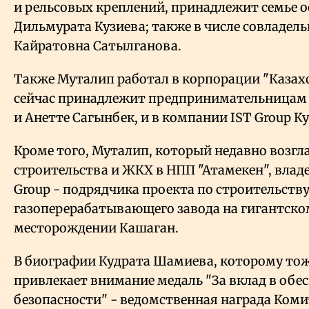
и рельсовых креплений, принадлежит семье 
Дильмурата Кузиева; также в числе совладел
Кайратовна Сатылганова.
Также Муталип работал в корпорации "Казах
сейчас принадлежит предпринимательницам
и Анетте Сагынбек, и в компании IST Group Ку
Кроме того, Муталип, который недавно возгл
строительства и ЖКХ в НПП "Атамекен", владе
Group - подрядчика проекта по строительств
газоперерабатывающего завода на гигантск
месторождении Кашаган.
В биографии Кудрата Шамиева, которому тоже
привлекает внимание медаль "За вклад в обе
безопасности" - ведомственная награда Ком