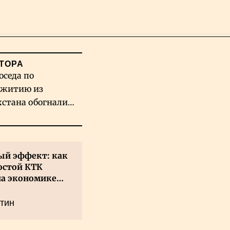
Поиск
ТОРА
оседа по
житию из
хстана обогнали
вых гигантов ИИ
й эффект: как
остой КТК
на экономике
а
тин