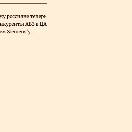
му россияне теперь
онкуренты АВЗ в ЦА
чем Siemens’у
хский завод в
овской Аравии