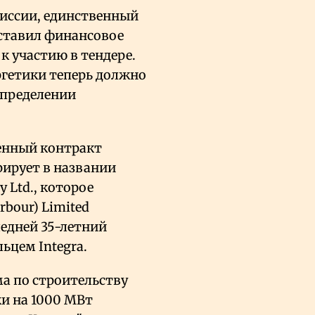
миссии, единственный
оставил финансовое
к участию в тендере.
ргетики теперь должно
определении
венный контракт
рирует в названии
gy
Ltd., которое
bour) Limited
ледней 35-летний
ьцем Integra.
а по строительству
ки на 1000 МВт