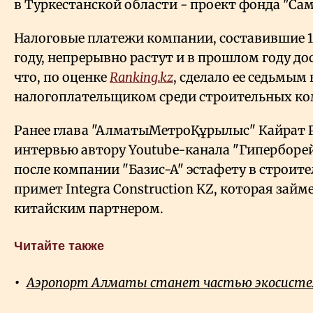
в Туркестанской области - проект фонда "Сам
Налоговые платежи компании, составившие 1 
году, непрерывно растут и в прошлом году дос
что, по оценке
Ranking.kz
, сделало ее седьмы
налогоплательщиком среди строительных ко
Ранее глава "АлматыМетроҚұрылыс" Кайрат
интервью автору Youtube-канала "Гиперборей
после компании "Базис-А" эстафету в строит
примет Integra Construction KZ, которая займ
китайским партнером.
Читайте также
Аэропорт Алматы станет частью экосист