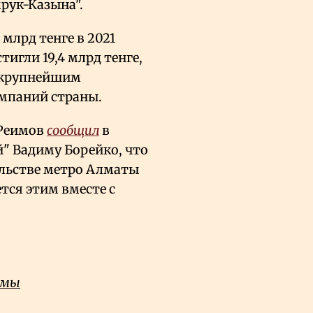
рук-Казына".
млрд тенге в 2021
тигли 19,4 млрд тенге,
м крупнейшим
мпаний страны.
 Реимов
сообщил
в
" Вадиму Борейко, что
ельстве метро Алматы
ется этим вместе с
емы