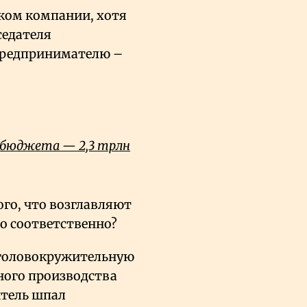
ком компании, хотя
седателя
предпринимателю –
 бюджета — 2,3 трлн
го, что возглавляют
о соответственно?
 головокружительную
ного производства
итель шпал