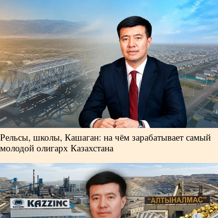
Власть
Геополитика
Исследования
Люди
Life & Arts
Рельсы, школы, Кашаган: на чём зарабатывает самый
молодой олигарх Казахстана
О нас
Все новости