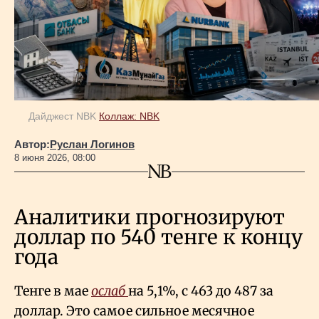
Геополитика
Исследования
Дайджест NBK
Коллаж: NBK
Люди
Автор:
Руслан Логинов
8 июня 2026, 08:00
Life & Arts
Аналитики прогнозируют
О нас
доллар по 540 тенге к концу
года
Все новости
Тенге в мае
ослаб
на 5,1%, с 463 до 487 за
доллар. Это самое сильное месячное