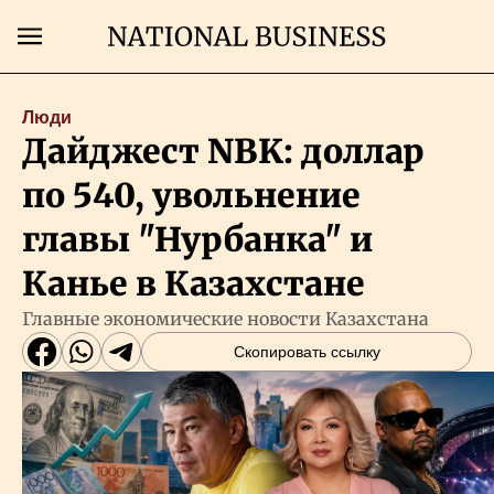
Поиск
Люди
Дайджест NBK: доллар
Главная
по 540, увольнение
Экономика
главы "Нурбанка" и
Канье в Казахстане
Бизнес
Главные экономические новости Казахстана
Скопировать ссылку
Рынки
Технологии
Власть