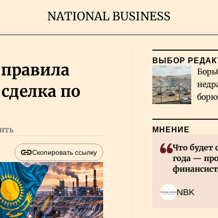
ВЫБОР РЕДАК
 правила
Борь
недр
сделка по
борю
и во
тить
МНЕНИЕ
Что будет 
Скопировать ссылку
года — пр
финансист
NBK