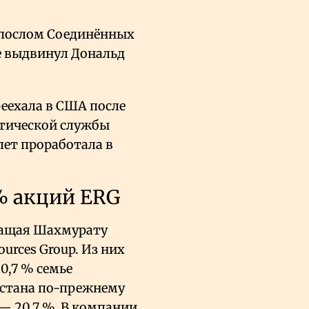
 послом Соединённых
е выдвинул Дональд
ереехала в США после
атической службы
лет проработала в
% акций ERG
ежащая Шахмурату
ources Group. Из них
0,7 % семье
хстана по-прежнему
— 20,7 %. В компании