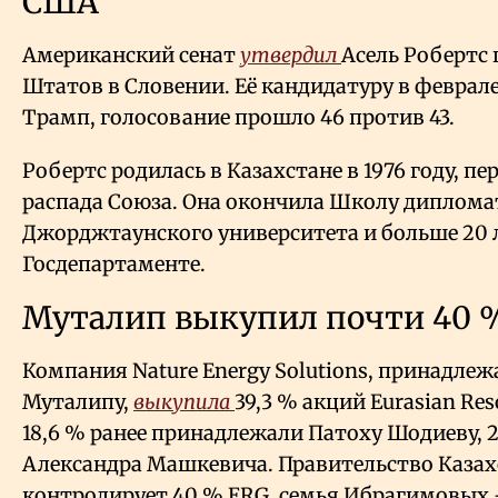
США
Американский сенат
утвердил
Асель Робертс
Штатов в Словении. Её кандидатуру в феврал
Трамп, голосование прошло 46 против 43.
Робертс родилась в Казахстане в 1976 году, п
распада Союза. Она окончила Школу диплом
Джорджтаунского университета и больше 20 
Госдепартаменте.
Муталип выкупил почти 40 
Компания Nature Energy Solutions, принадл
Муталипу,
выкупила
39,3 % акций Eurasian Res
18,6 % ранее принадлежали Патоху Шодиеву, 2
Александра Машкевича. Правительство Каза
контролирует 40 % ERG, семья Ибрагимовых 