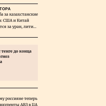
ТОРА
ба за казахстанские
а: США и Китай
тся за уран, литий
льфрам
с тенге до конца
огноз
а
му россияне теперь
онкуренты АВЗ в ЦА