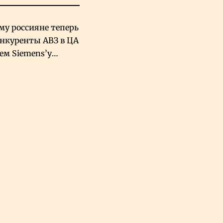
му россияне теперь
онкуренты АВЗ в ЦА
чем Siemens’у
хский завод в
овской Аравии