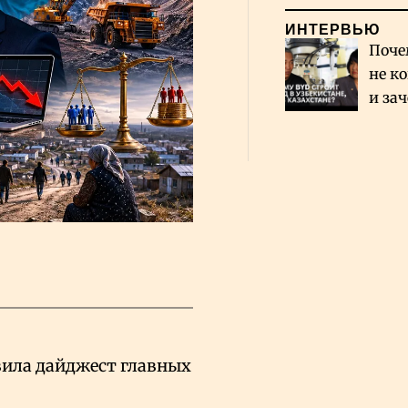
ИНТЕРВЬЮ
Поче
не к
и за
каза
Сауд
ила дайджест главных