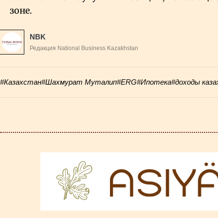
зоне.
NBK
Редакция National Business Kazakhstan
#Казахстан
#Шахмурат Муталип
#ERG
#Ипотека
#доходы каз