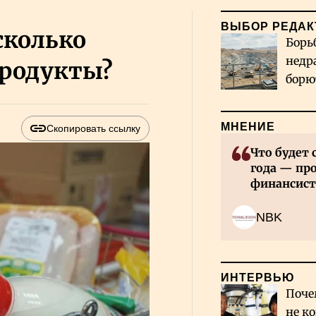
ВЫБОР РЕДАК
сколько
Борь
недр
продукты?
борю
и во
МНЕНИЕ
Скопировать ссылку
Что будет 
года — пр
финансист
NBK
ИНТЕРВЬЮ
Поче
не к