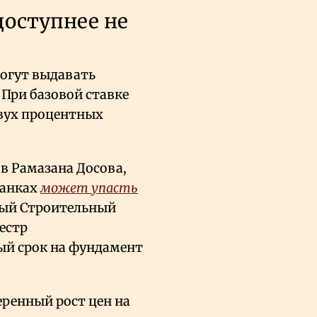
доступнее не
могут выдавать
 При базовой ставке
двух процентных
в Рамазана Досова,
банках
может упасть
вый Строительный
еестр
ый срок на фундамент
еренный рост цен на