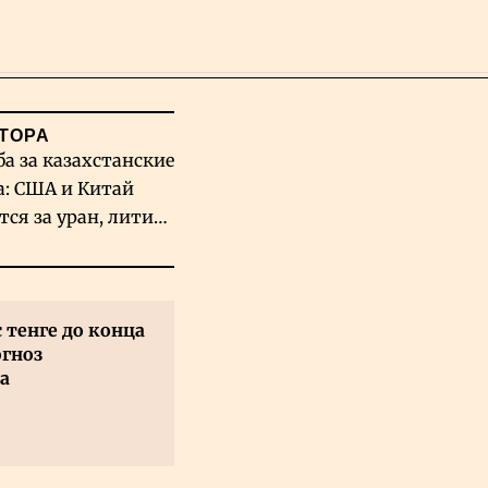
Поиск
ТОРА
ба за казахстанские
а: США и Китай
тся за уран, литий
льфрам
с тенге до конца
огноз
а