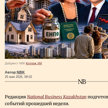
Власть
Геополитика
Исследования
Люди
Life & Arts
Дайджест NBK
Коллаж: ИИ
Автор:
NBK
О нас
25 мая 2026, 08:02
Все новости
Редакция
National Business Kazakhstan
подготов
событий прошедшей недели.