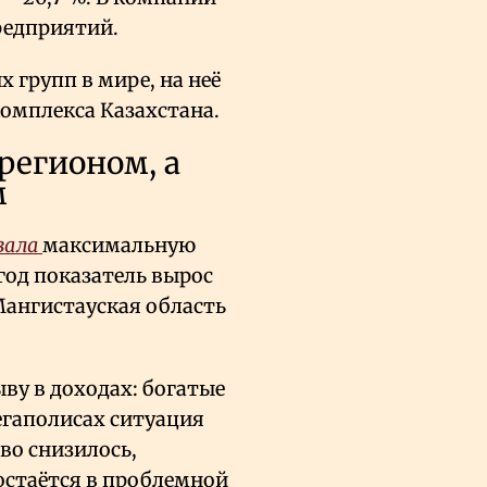
предприятий.
групп в мире, на неё
омплекса Казахстана.
регионом, а
м
зала
максимальную
 год показатель вырос
Мангистауская область
ву в доходах: богатые
егаполисах ситуация
во снизилось,
остаётся в проблемной