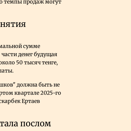
 но темпы продаж могут
снятия
мальной сумме
 части денег будущая
коло 50 тысяч тенге,
латы.
ишков" должна быть не
ртом квартале 2025-го
Аскарбек Ертаев
стала послом