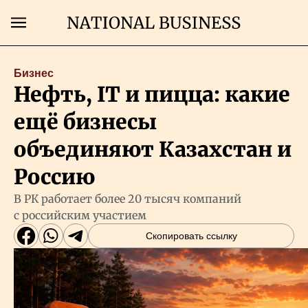
Поиск
Бизнес
Нефть, IT и пицца: какие
Главная
ещё бизнесы
Экономика
объединяют Казахстан и
Россию
Бизнес
В РК работает более 20 тысяч компаний
с российским участием
Рынки
Скопировать ссылку
Технологии
Власть