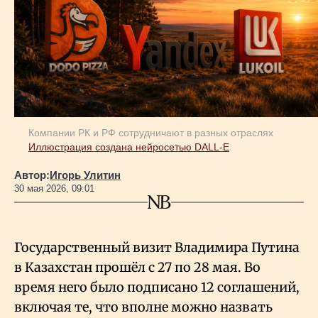
Геополитика
Исследования
Люди
Компании РК и РФ сотрудничают в разных отраслях
Иллюстрация создана нейросетью DALL-E
Life & Arts
Автор:
Игорь Улитин
30 мая 2026, 09:01
О нас
Государственный визит Владимира Путина
Все новости
в Казахстан прошёл с 27 по 28 мая. Во
время него было подписано 12 соглашений,
включая те, что вполне можно назвать