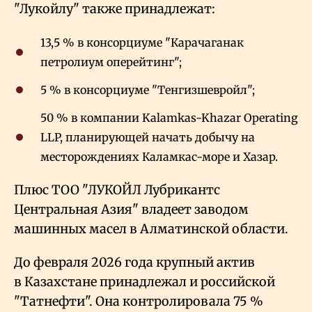
"Лукойлу" также принадлежат:
13,5
% в консорциуме "Карачаганак
петролиум оперейтинг";
5
% в консорциуме "Тенгизшевройл";
50
% в компании Kalamkas-Khazar Operating
LLP, планирующей начать добычу на
месторождениях Каламкас-море и Хазар.
Плюс ТОО "ЛУКОЙЛ Лубрикантс
Центральная Азия" владеет заводом
машинных масел в Алматинской области.
До февраля 2026 года крупный актив
в Казахстане принадлежал и российской
"Татнефти". Она контролировала 75
%