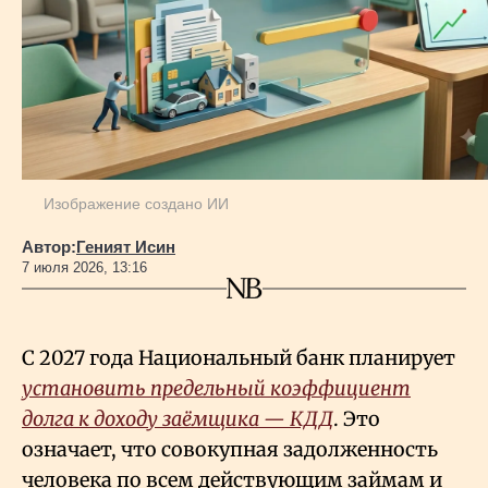
Геополитика
Исследования
Люди
Изображение создано ИИ
Автор:
Геният Исин
Life & Arts
7 июля 2026, 13:16
О нас
С 2027 года Национальный банк планирует
установить предельный коэффициент
Все новости
долга к доходу заёмщика — КДД
. Это
означает, что совокупная задолженность
человека по всем действующим займам и