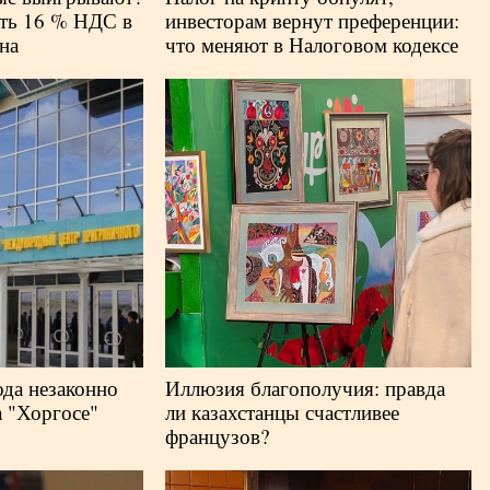
ть 16 % НДС в
инвесторам вернут преференции:
на
что меняют в Налоговом кодексе
ода незаконно
Иллюзия благополучия: правда
 "Хоргосе"
ли казахстанцы счастливее
французов?