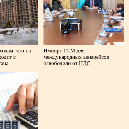
одам: что на
Импорт ГСМ для
ходит с
международных авиарейсов
тана
освободили от НДС