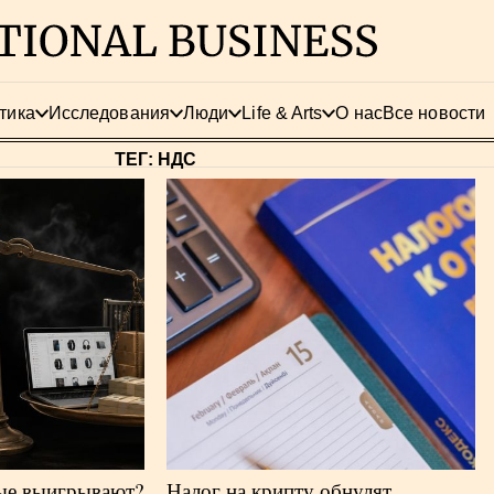
тика
Исследования
Люди
Life & Arts
О нас
Все новости
ТЕГ: НДС
рые выигрывают?
Налог на крипту обнулят,