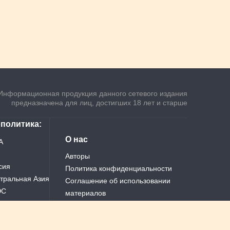
Информационная продукция данного сетевого издания
предназначена для лиц, достигших 18 лет и старше
ополитика
О нас
А
Авторы
сия
Политика конфиденциальности
тральная Азия
Соглашение об использовании
ЭС
материалов
ай
Теги
Все новости