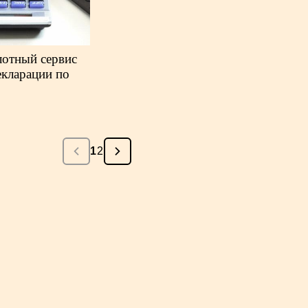
лотный сервис
екларации по
1
2