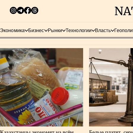
Экономика
Бизнес
Рынки
Технологии
Власть
Геополи
Казахстанцы экономят на всём,
Белые платят, се