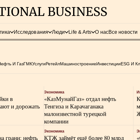
тика
Исследования
Люди
Life & Arts
О нас
Все новости
Нефть И Газ
ГМК
Услуги
Ретейл
Машиностроение
Инвестиции
ESG И К
Экономика
И
йки в
«КазМунайГаз» отдал нефть
К
жают и дорожать
Тенгиза и Карачаганака
м
малоизвестной турецкой
Ж
компании
Экономика
Э
а грани: нефть
КТЖ займёт ещё более 80 млрд
«