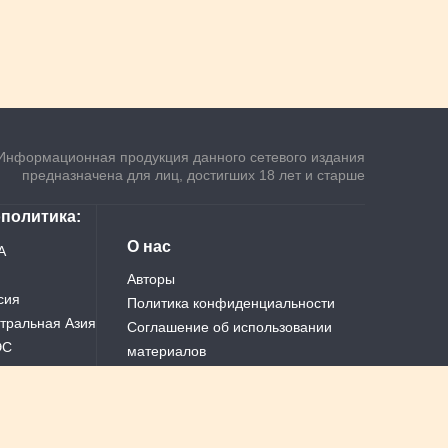
Информационная продукция данного сетевого издания
предназначена для лиц, достигших 18 лет и старше
ополитика
О нас
А
Авторы
сия
Политика конфиденциальности
тральная Азия
Соглашение об использовании
ЭС
материалов
ай
Теги
Все новости
Реклама