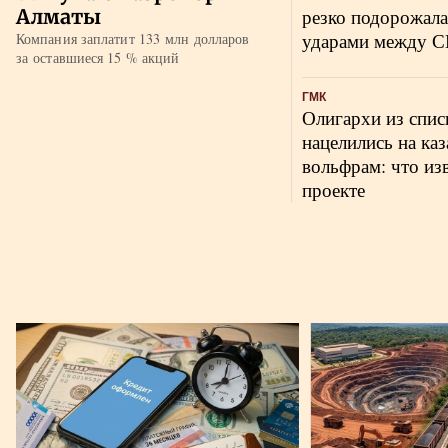
Алматы
резко подорожала
ударами между 
Компания заплатит 133 млн долларов
за оставшиеся 15 % акций
ГМК
Олигархи из списк
нацелились на ка
вольфрам: что из
проекте
Статьи