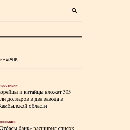
лимат
АПК
нвестиции
орейцы и китайцы вложат 305
лн долларов в два завода в
амбылской области
кономика
Отбасы банк» расширил список