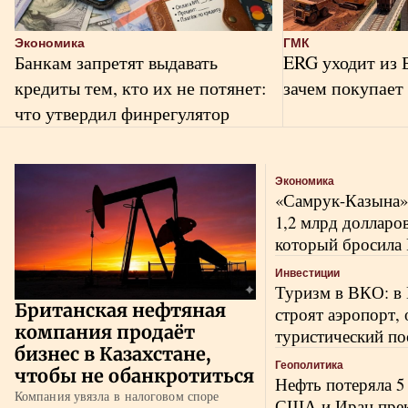
Экономика
ГМК
Банкам запретят выдавать
ERG уходит из 
кредиты тем, кто их не потянет:
зачем покупает
что утвердил финрегулятор
Ещё новости
Экономика
«Самрук-Казына» 
1,2 млрд долларов
который бросила 
Инвестиции
Туризм в ВКО: в 
Британская нефтяная
строят аэропорт, 
компания продаёт
туристический по
бизнес в Казахстане,
Геополитика
чтобы не обанкротиться
Нефть потеряла 5
Компания увязла в налоговом споре
США и Иран прек