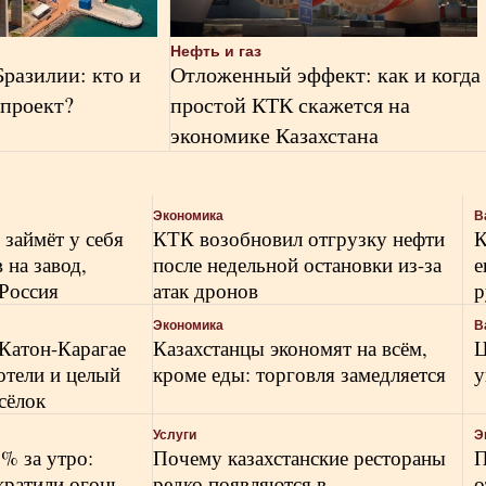
Нефть и газ
Бразилии: кто и
Отложенный эффект: как и когда
 проект?
простой КТК скажется на
экономике Казахстана
Экономика
В
займёт у себя
КТК возобновил отгрузку нефти
К
 на завод,
после недельной остановки из-за
е
Россия
атак дронов
р
Экономика
В
Катон-Карагае
Казахстанцы экономят на всём,
Ц
отели и целый
кроме еды: торговля замедляется
у
сёлок
Услуги
Э
 % за утро:
Почему казахстанские рестораны
П
ратили огонь
редко появляются в
о