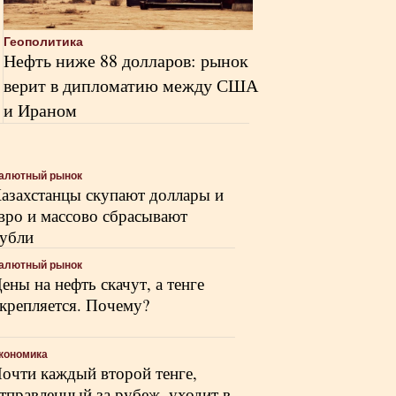
Геополитика
Нефть ниже 88 долларов: рынок
верит в дипломатию между США
и Ираном
алютный рынок
азахстанцы скупают доллары и
вро и массово сбрасывают
убли
алютный рынок
ены на нефть скачут, а тенге
крепляется. Почему?
кономика
очти каждый второй тенге,
тправленный за рубеж, уходит в