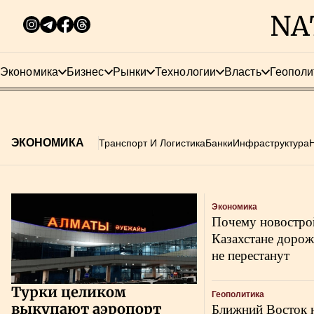
Экономика
Бизнес
Рынки
Технологии
Власть
Геополи
ЭКОНОМИКА
Транспорт И Логистика
Банки
Инфраструктура
Новости категории
Экономика
Почему новостро
Казахстане доро
не перестанут
Турки целиком
Геополитика
выкупают аэропорт
Ближний Восток н