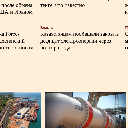
 после обмена
тенге: что известно
ж
США и Ираном
и
Власть
Г
а Forbes
Казахстанцам пообещали закрыть
С
захстанский
дефицит электроэнергии через
м
вестно о новом
полтора года
г