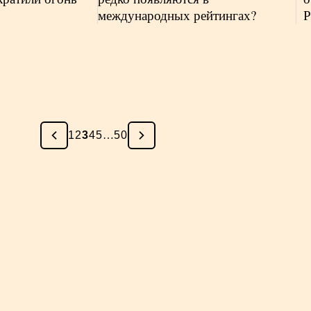
международных рейтингах?
Р
1
2
3
4
5
…
50