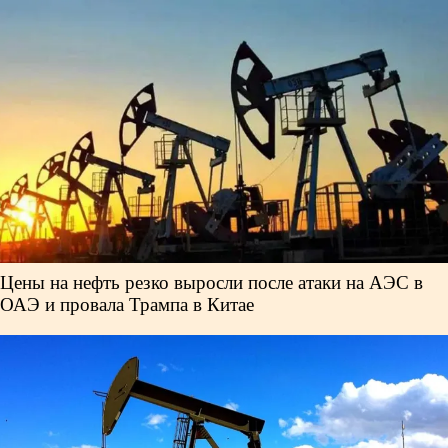
Власть
Геополитика
Исследования
Люди
Life & Arts
Цены на нефть резко выросли после атаки на АЭС в
ОАЭ и провала Трампа в Китае
О нас
Все новости