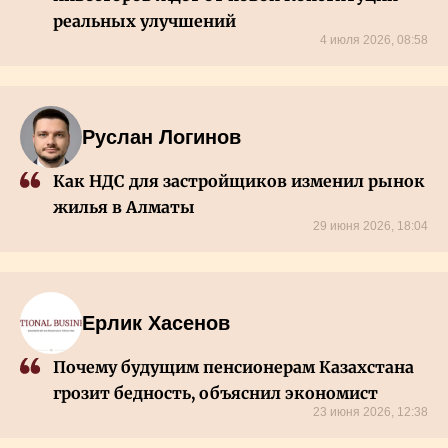
Власть
реальных улучшений
4 июля 2026, 08:58
Геополитика
Исследования
Руслан Логинов
Как НДС для застройщиков изменил рынок
Люди
жилья в Алматы
29 июня 2026, 18:04
Life & Arts
О нас
Ерлик Хасенов
Почему будущим пенсионерам Казахстана
Все новости
грозит бедность, объяснил экономист
23 июня 2026, 12:38