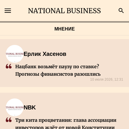
Поиск
МНЕНИЕ
Главная
Ерлик Хасенов
Экономика
Нацбанк возьмёт паузу по ставке?
Прогнозы финансистов разошлись
Бизнес
10 июля 2026, 12:31
Рынки
NBK
Технологии
Три кита процветания: глава ассоциации
инвесторов ждёт от новой Конституции